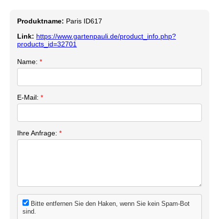
Produktname:
Paris ID617
Link:
https://www.gartenpauli.de/product_info.php?
products_id=32701
Name:
*
E-Mail:
*
Ihre Anfrage:
*
Bitte entfernen Sie den Haken, wenn Sie kein Spam-Bot
sind.