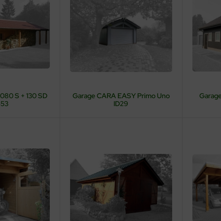
080 S + 130 SD
Garage CARA EASY Primo Uno
Garag
453
ID29