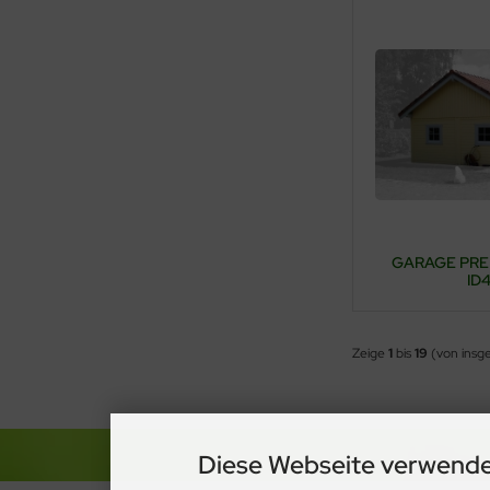
GARAGE PRE
ID
Zeige
1
bis
19
(von insg
Diese Webseite verwende