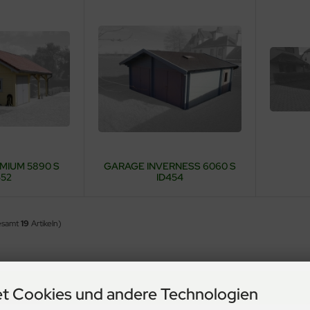
MIUM 5890 S
GARAGE INVERNESS 6060 S
452
ID454
esamt
19
Artikeln)
t Cookies und andere Technologien