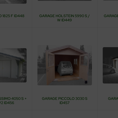
1825 F ID448
GARAGE HOLSTEIN 5990 S /
GARAGE
W ID449
SIMO 4050 S +
GARAGE PICCOLO 3030 S
GARA
V2 ID456
ID457