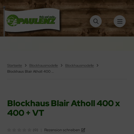
ALLES ANZEIGEN AUS BERTSCH
ALLES ANZEIGEN AUS WEITERE
ALLES ANZEIGEN AUS ZULUNA
itere
ockhäuser
rport
rports aus Holz
luna
eisitz
Startseite
Blockhausmodelle
Blockhausmodelle
Blockhaus Blair Atholl 400 x 400 + VT
eisitz / Pavillon
artenhäuser
artenhäuser
artensaunas
artensaunas
ubehör
Blockhaus Blair Atholl 400 x
400 + VT
olzgaragen
|
Rezension schreiben
(0)