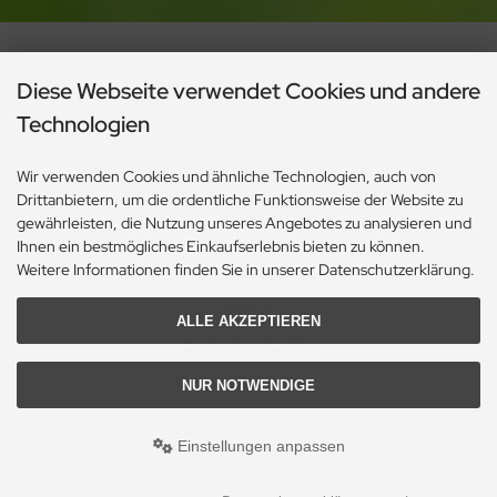
Diese Webseite verwendet Cookies und andere
Technologien
Start
Kontakt
Wir verwenden Cookies und ähnliche Technologien, auch von
Drittanbietern, um die ordentliche Funktionsweise der Website zu
Datenschutzerklärung
gewährleisten, die Nutzung unseres Angebotes zu analysieren und
AGB
Ihnen ein bestmögliches Einkaufserlebnis bieten zu können.
Weitere Informationen finden Sie in unserer Datenschutzerklärung.
Impressum
Sitemap
ALLE AKZEPTIEREN
Gartenhaus kaufen
Cookie Einstellungen
NUR NOTWENDIGE
Gartenpauli | Paulenz - Holz und mehr in Haiger
© 2026
responsive
webdesign
by
Einstellungen anpassen
intermedia